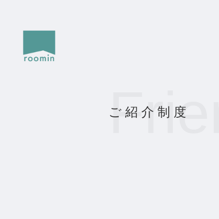
Fri
ご
紹
介
制
度